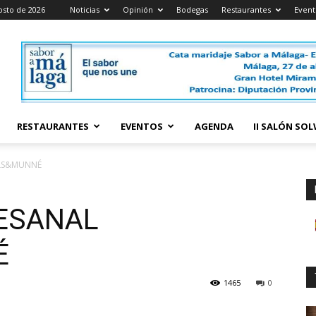
osto de 2026
Noticias
Opinión
Bodegas
Restaurantes
Event
RESTAURANTES
EVENTOS
AGENDA
II SALÓN SO
LS&MUNNÉ
ESANAL
É
1465
0