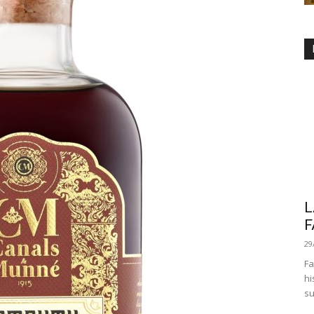
L
F
29
Fa
hi
su