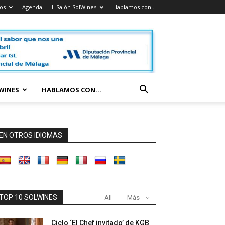
os
Agenda
II Salón SolWines
Hablamos con…
LWINES
HABLAMOS CON…
EN OTROS IDIOMAS
TOP 10 SOLWINES
All
Más
Ciclo ‘El Chef invitado’ de KGB