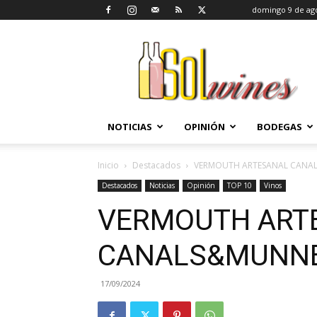
domingo 9 de ag
SolWines
NOTICIAS
OPINIÓN
BODEGAS
Inicio
Destacados
VERMOUTH ARTESANAL CANA
Destacados
Noticias
Opinión
TOP 10
Vinos
VERMOUTH ART
CANALS&MUNN
17/09/2024