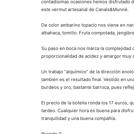
contadísimas ocasiones hemos disfrutado de
este vermut artesanal de Canals&Munné.
De color ambarino topacio nos viene en nar
albahaca, tomillo. Fruta compotada, jengibr
Su paso en boca nos marca la complejidad 
proporcionalidad de acidez y amargor muy 
Un trabajo “alquímico” de la dirección eno
también es el resultado final. Vestido en una
burdeos y oro, bastante barroca, pues refleja
El precio de la botella ronda los 17 euros, q
tardeo. Cualquier hora es buena para disfr
tranquilidad y una buena compañía.
Ricardo G.