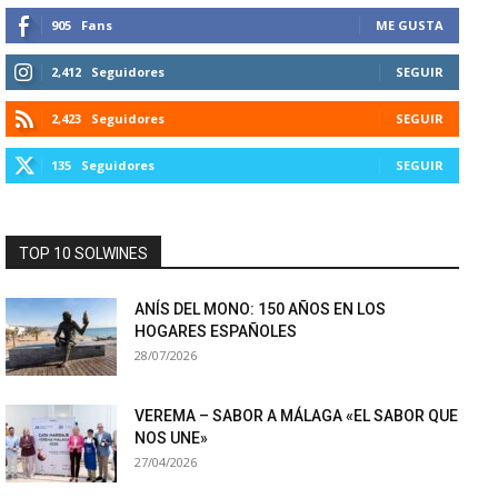
905
Fans
ME GUSTA
2,412
Seguidores
SEGUIR
2,423
Seguidores
SEGUIR
135
Seguidores
SEGUIR
TOP 10 SOLWINES
ANÍS DEL MONO: 150 AÑOS EN LOS
HOGARES ESPAÑOLES
28/07/2026
VEREMA – SABOR A MÁLAGA «EL SABOR QUE
NOS UNE»
27/04/2026