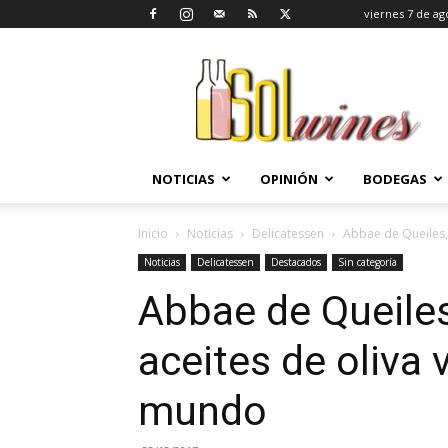
viernes 7 de ag
SolWines
NOTICIAS
OPINIÓN
BODEGAS
Inicio
Noticias
Delicatessen
Abbae de Queiles, 
Noticias
Delicatessen
Destacados
Sin categoría
Abbae de Queiles
aceites de oliva 
mundo