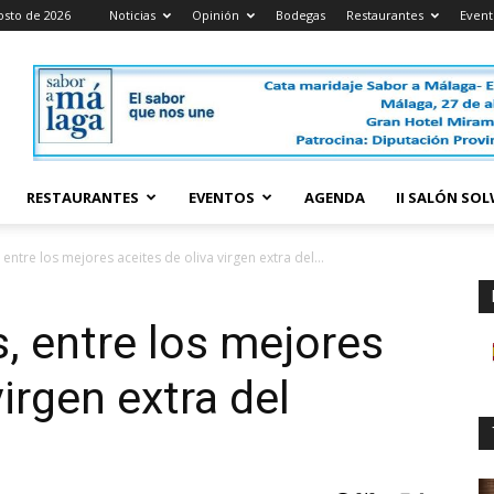
osto de 2026
Noticias
Opinión
Bodegas
Restaurantes
Event
RESTAURANTES
EVENTOS
AGENDA
II SALÓN SO
entre los mejores aceites de oliva virgen extra del...
, entre los mejores
virgen extra del