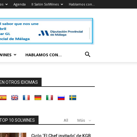
os
Agenda
II Salón SolWines
Hablamos con…
LWINES
HABLAMOS CON…
EN OTROS IDIOMAS
TOP 10 SOLWINES
All
Más
Ciclo ‘El Chef invitado’ de KGB