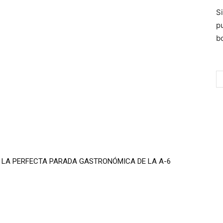
S
p
bo
 LA PERFECTA PARADA GASTRONÓMICA DE LA A-6
N RIOJA CONTINÚA IMPARABLE