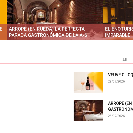
E
ARROPE (EN RUEDA) LA PERFECTA
EL ENOTURI
PARADA GASTRONÓMICA DE LA A-6
IMPARABLE
All
VEUVE CLIC
29/07/2026
ARROPE (EN
GASTRONÓMI
28/07/2026