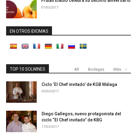
Frutas Eladio celebra su décimo aniversario
01/03/2017
EN OTROS IDIOMAS
TOP 10 SOLWINES
All
Bodegas
Más
Ciclo ‘El Chef invitado’ de KGB Málaga
06/03/2017
Diego Gallegos, nuevo protagonista del
ciclo “El Chef invitado” de KBG
17/03/2017