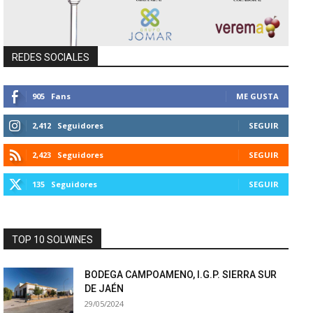
REDES SOCIALES
905
Fans
ME GUSTA
2,412
Seguidores
SEGUIR
2,423
Seguidores
SEGUIR
135
Seguidores
SEGUIR
TOP 10 SOLWINES
BODEGA CAMPOAMENO, I.G.P. SIERRA SUR
DE JAÉN
29/05/2024