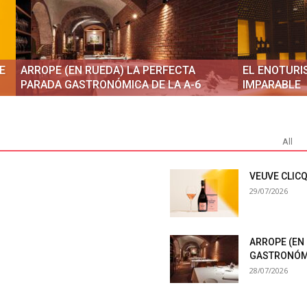
E
ARROPE (EN RUEDA) LA PERFECTA
EL ENOTURI
PARADA GASTRONÓMICA DE LA A-6
IMPARABLE
All
VEUVE CLIC
29/07/2026
ARROPE (EN
GASTRONÓMI
28/07/2026