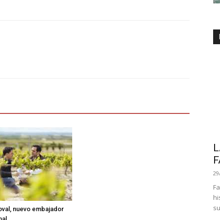
L
F
29
Fa
hi
su
oval, nuevo embajador
al.