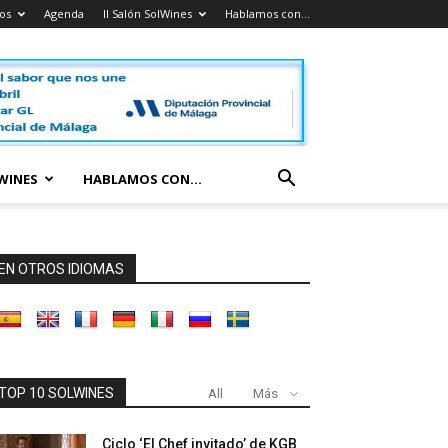
os
Agenda
II Salón SolWines
Hablamos con…
LWINES
HABLAMOS CON…
EN OTROS IDIOMAS
TOP 10 SOLWINES
All
Más
Ciclo ‘El Chef invitado’ de KGB