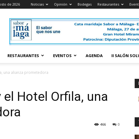
osto de 2026
Noticias
Opinión
Bodegas
Restaurantes
Event
RESTAURANTES
EVENTOS
AGENDA
II SALÓN SO
la, una alianza prometedora
el Hotel Orfila, una
dora
466
0