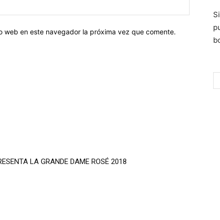
S
p
tio web en este navegador la próxima vez que comente.
bo
ESENTA LA GRANDE DAME ROSÉ 2018
A) LA PERFECTA PARADA GASTRONÓMICA DE LA A-6