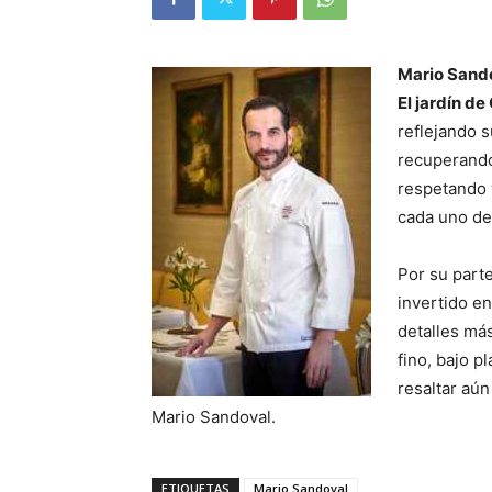
Mario Sand
El jardín de 
reflejando s
recuperando
respetando 
cada uno de 
Por su parte
invertido en
detalles má
fino, bajo p
resaltar aún
Mario Sandoval.
ETIQUETAS
Mario Sandoval