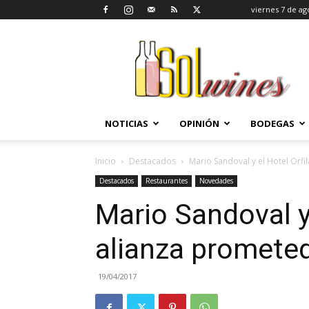
viernes 7 de ag
SolWines
NOTICIAS
OPINIÓN
BODEGAS
Inicio
Destacados
Mario Sandoval y el Hotel Orfi
Destacados
Restaurantes
Novedades
Mario Sandoval y 
alianza promete
19/04/2017