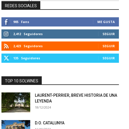
REDES SOCIALES
905
Fans
ME GUSTA
2,412
Seguidores
SEGUIR
2,423
Seguidores
SEGUIR
135
Seguidores
SEGUIR
TOP 10 SOLWINES
LAURENT-PERRIER, BREVE HISTORIA DE UNA
LEYENDA
18/12/2024
D.O. CATALUNYA