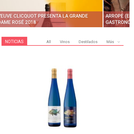
VEUVE CLICQUOT PRESENTA LA GRANDE
ARROPE (EN
DAME ROSÉ 2018
GASTRONÓMI
NOTICIAS
All
Vinos
Destilados
Más