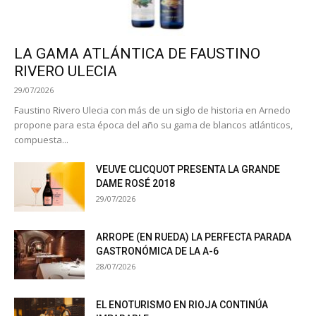
LA GAMA ATLÁNTICA DE FAUSTINO
RIVERO ULECIA
29/07/2026
Faustino Rivero Ulecia con más de un siglo de historia en Arnedo
propone para esta época del año su gama de blancos atlánticos,
compuesta...
VEUVE CLICQUOT PRESENTA LA GRANDE
DAME ROSÉ 2018
29/07/2026
ARROPE (EN RUEDA) LA PERFECTA PARADA
GASTRONÓMICA DE LA A-6
28/07/2026
EL ENOTURISMO EN RIOJA CONTINÚA