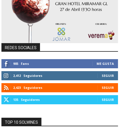
REDES SOCIALES
905
Fans
ME GUSTA
2,412
Seguidores
SEGUIR
2,423
Seguidores
SEGUIR
135
Seguidores
SEGUIR
TOP 10 SOLWINES