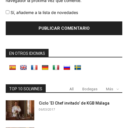
navegador la próxima vez que comente.
Sí, añademe a la lista de novedades
EN OTROS IDIOMAS
TOP 10 SOLWINES
All
Bodegas
Más
Ciclo ‘El Chef invitado’ de KGB Málaga
06/03/2017