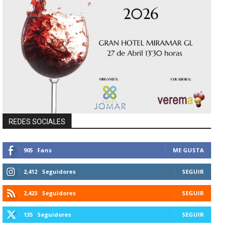
REDES SOCIALES
905
Fans
ME GUSTA
2,412
Seguidores
SEGUIR
2,423
Seguidores
SEGUIR
135
Seguidores
SEGUIR