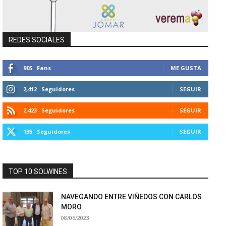
REDES SOCIALES
905
Fans
ME GUSTA
2,412
Seguidores
SEGUIR
2,423
Seguidores
SEGUIR
135
Seguidores
SEGUIR
TOP 10 SOLWINES
NAVEGANDO ENTRE VIÑEDOS CON CARLOS
MORO
08/05/2023