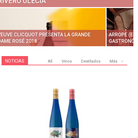
RIVERO ULECIA
VEUVE CLICQUOT PRESENTA LA GRANDE
ARROPE (EN
DAME ROSÉ 2018
GASTRONÓMI
NOTICIAS
All
Vinos
Destilados
Más