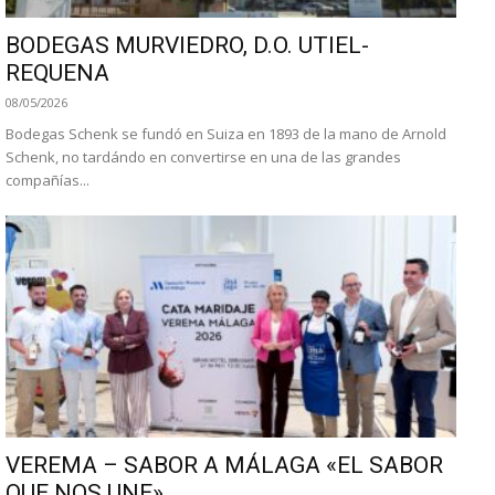
BODEGAS MURVIEDRO, D.O. UTIEL-
REQUENA
08/05/2026
Bodegas Schenk se fundó en Suiza en 1893 de la mano de Arnold
Schenk, no tardándo en convertirse en una de las grandes
compañías...
VEREMA – SABOR A MÁLAGA «EL SABOR
QUE NOS UNE»