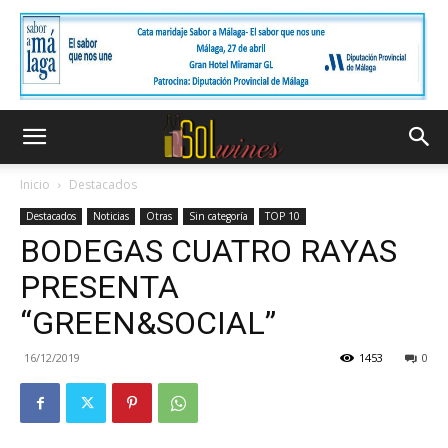
Inicio
Destacados
Destacados
Noticias
Otras
Sin categoría
TOP 10
BODEGAS CUATRO RAYAS
PRESENTA
“GREEN&SOCIAL”
16/12/2019
1453
0