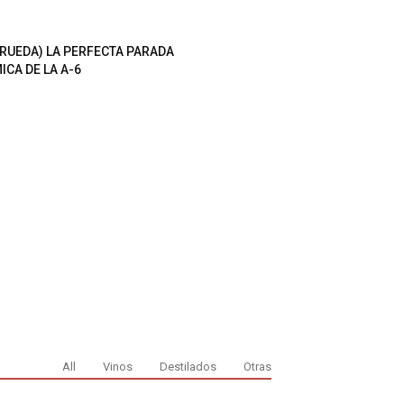
 RUEDA) LA PERFECTA PARADA
CA DE LA A-6
All
Vinos
Destilados
Otras