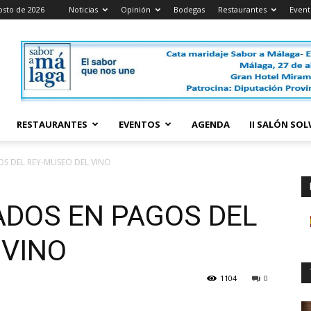
osto de 2026
Noticias
Opinión
Bodegas
Restaurantes
Event
RESTAURANTES
EVENTOS
AGENDA
II SALÓN SO
 DEL REY-MUSEO DEL VINO
DOS EN PAGOS DEL
 VINO
1104
0