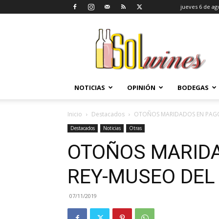
jueves 6 de ag
SolWines
NOTICIAS
OPINIÓN
BODEGAS
Inicio
Destacados
OTOÑOS MARIDADOS EN PAGOS
Destacados
Noticias
Otras
OTOÑOS MARIDA
REY-MUSEO DEL
07/11/2019