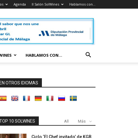
os
Agenda
II Salón SolWines
Hablamos con…
LWINES
HABLAMOS CON…
EN OTROS IDIOMAS
TOP 10 SOLWINES
All
Más
Ciclo ‘El Chef invitado’ de KGB