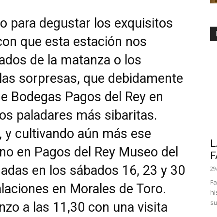
o para degustar los exquisitos
on que esta estación nos
vados de la matanza o los
 las sorpresas, que debidamente
de Bodegas Pagos del Rey en
 los paladares más sibaritas.
, y cultivando aún más ese
L
vino en Pagos del Rey Museo del
F
rnadas en los sábados 16, 23 y 30
29
Fa
laciones en Morales de Toro.
hi
su
zo a las 11,30 con una visita