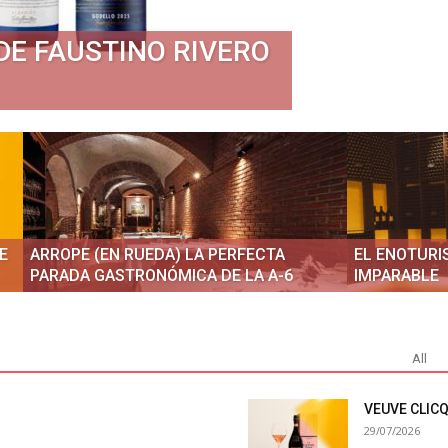
DE FAUSTINO RIVERO
E
ARROPE (EN RUEDA) LA PERFECTA
EL ENOTURI
PARADA GASTRONÓMICA DE LA A-6
IMPARABLE
All
VEUVE CLIC
29/07/2026