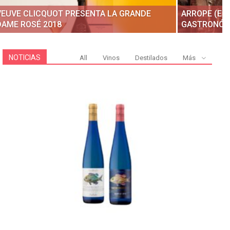
VEUVE CLICQUOT PRESENTA LA GRANDE
ARROPE (EN
DAME ROSÉ 2018
GASTRONÓMI
NOTICIAS
All
Vinos
Destilados
Más