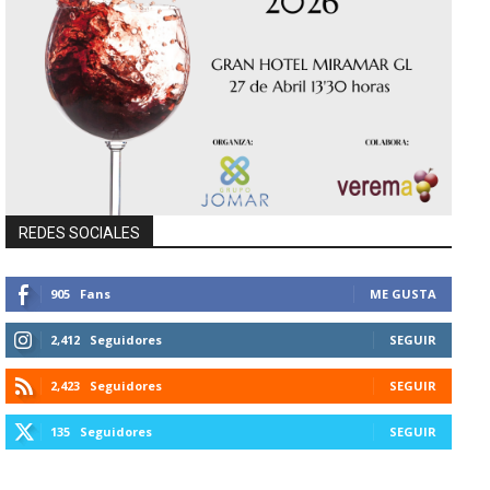
REDES SOCIALES
905
Fans
ME GUSTA
2,412
Seguidores
SEGUIR
2,423
Seguidores
SEGUIR
135
Seguidores
SEGUIR