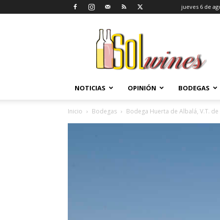
jueves 6 de ag
SolWines
NOTICIAS
OPINIÓN
BODEGAS
Inicio
Bodegas
Bodega Huerta de Albalá, V.T. de