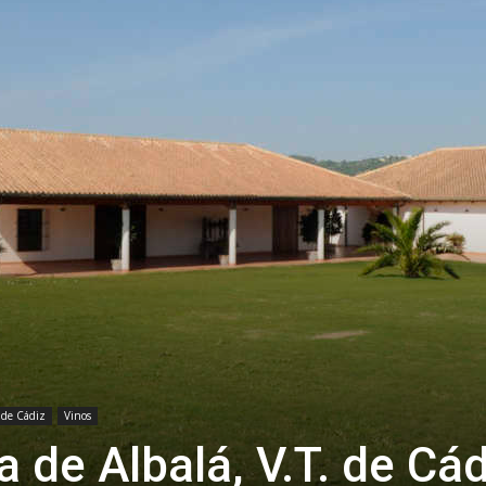
a de Cádiz
Vinos
de Albalá, V.T. de Cád