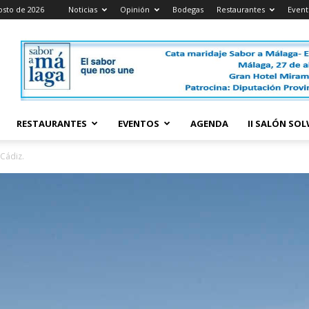
osto de 2026
Noticias
Opinión
Bodegas
Restaurantes
Event
RESTAURANTES
EVENTOS
AGENDA
II SALÓN SO
 Cádiz.