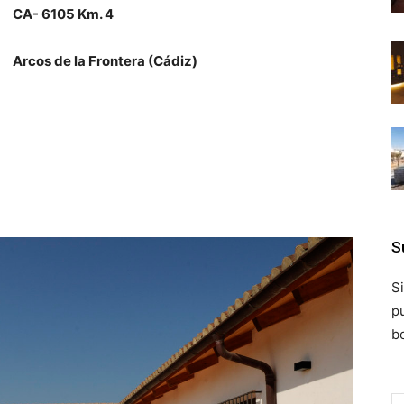
CA- 6105 Km. 4
Arcos de la Frontera (Cádiz)
S
S
p
bo