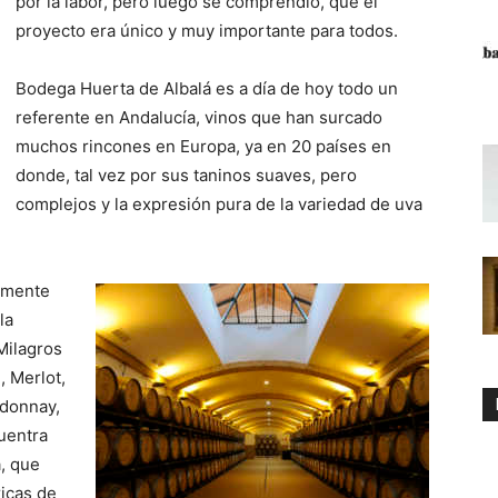
por la labor, pero luego se comprendió, que el
proyecto era único y muy importante para todos.
Bodega Huerta de Albalá es a día de hoy todo un
referente en Andalucía, vinos que han surcado
muchos rincones en Europa, ya en 20 países en
donde, tal vez por sus taninos suaves, pero
complejos y la expresión pura de la variedad de uva
amente
la
Milagros
, Merlot,
rdonnay,
uentra
, que
icas de