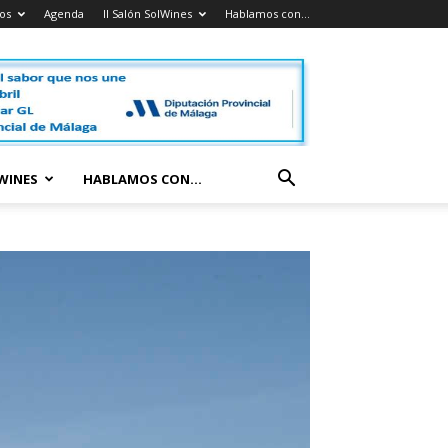
os
Agenda
II Salón SolWines
Hablamos con…
LWINES
HABLAMOS CON…