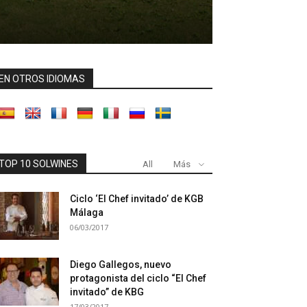
EN OTROS IDIOMAS
TOP 10 SOLWINES
All
Más
Ciclo ‘El Chef invitado’ de KGB
Málaga
06/03/2017
Diego Gallegos, nuevo
protagonista del ciclo “El Chef
invitado” de KBG
17/03/2017