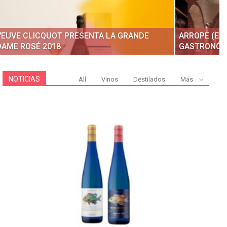
VEUVE CLICQUOT PRESENTA LA GRANDE
ARROPE (EN
DAME ROSÉ 2018
GASTRONÓMI
NOTICIAS
All
Vinos
Destilados
Más