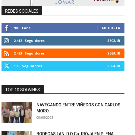
REDES SOCIALES
905
Fans
ME GUSTA
2,412
Seguidores
SEGUIR
2,423
Seguidores
SEGUIR
135
Seguidores
SEGUIR
TOP 10 SOLWINES
NAVEGANDO ENTRE VIÑEDOS CON CARLOS
MORO
08/05/2023
BODEGAS LAN, D.O.Ca. RIOJA EN PLENA