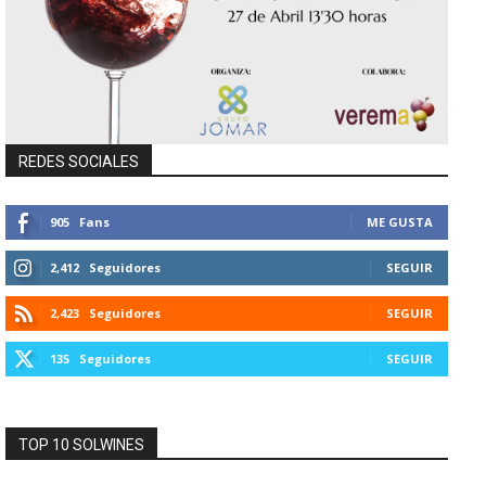
REDES SOCIALES
905
Fans
ME GUSTA
2,412
Seguidores
SEGUIR
2,423
Seguidores
SEGUIR
135
Seguidores
SEGUIR
TOP 10 SOLWINES