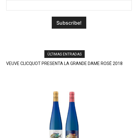
ÚLTIMAS ENTRADAS
VEUVE CLICQUOT PRESENTA LA GRANDE DAME ROSÉ 2018
ARROPE (EN RUEDA) LA PERFECTA PARADA GASTRONÓMICA
DE LA A-6