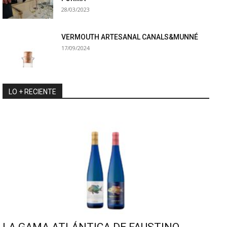
28/03/2023
VERMOUTH ARTESANAL CANALS&MUNNÉ
17/09/2024
LO + RECIENTE
LA GAMA ATLÁNTICA DE FAUSTINO