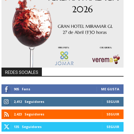
REDES SOCIALES
905
Fans
ME GUSTA
2,412
Seguidores
SEGUIR
2,423
Seguidores
SEGUIR
135
Seguidores
SEGUIR