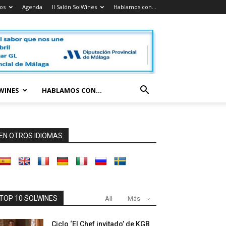
os
Agenda
II Salón SolWines
Hablamos con…
LWINES
HABLAMOS CON…
EN OTROS IDIOMAS
TOP 10 SOLWINES
All
Más
Ciclo ‘El Chef invitado’ de KGB