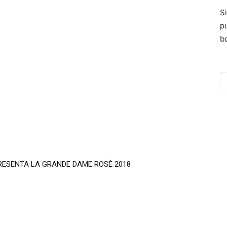
S
p
bo
SENTA LA GRANDE DAME ROSÉ 2018
A) LA PERFECTA PARADA GASTRONÓMICA DE LA A-6