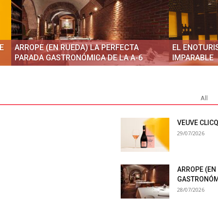
E
ARROPE (EN RUEDA) LA PERFECTA
EL ENOTURI
PARADA GASTRONÓMICA DE LA A-6
IMPARABLE
All
VEUVE CLIC
29/07/2026
ARROPE (EN
GASTRONÓMI
28/07/2026