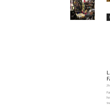
L
F
29
Fa
hi
su