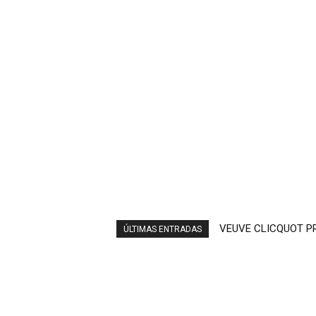
VEUVE CLICQUOT PRE
ARROPE (EN RUED
ÚLTIMAS ENTRADAS