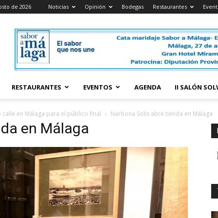
osto de 2026
Noticias
Opinión
Bodegas
Restaurantes
Event
RESTAURANTES
EVENTOS
AGENDA
II SALÓN SO
calle en Málaga para el público final
Narbona Solis abre tienda en Málaga
nda en Málaga