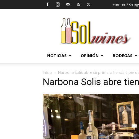
viernes 7 de ag
SolWines
NOTICIAS
OPINIÓN
BODEGAS
Inicio
Narbona Solís abre su primera tienda a pie de 
Narbona Solis abre tie