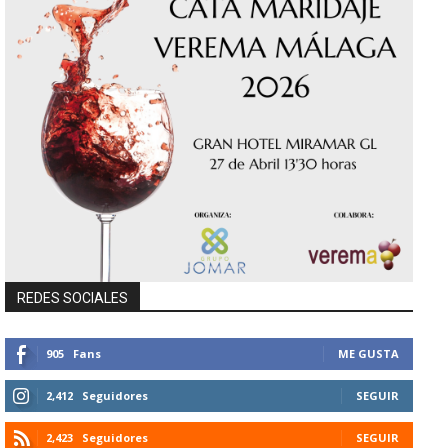
REDES SOCIALES
905
Fans
ME GUSTA
2,412
Seguidores
SEGUIR
2,423
Seguidores
SEGUIR