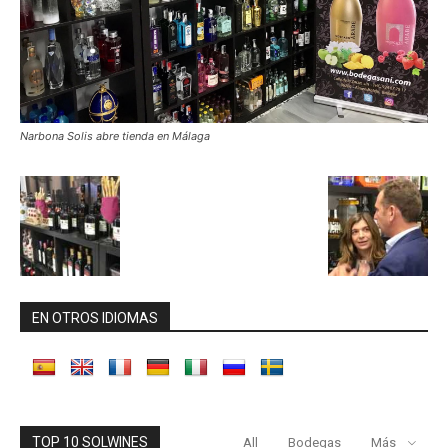
Narbona Solis abre tienda en Málaga
EN OTROS IDIOMAS
TOP 10 SOLWINES
All
Bodegas
Más