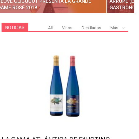
VEUVE CLICQUOT PRESENTA LA GRANDE
ARROPE (EN
DAME ROSÉ 2018
GASTRONÓMI
NOTICIAS
All
Vinos
Destilados
Más