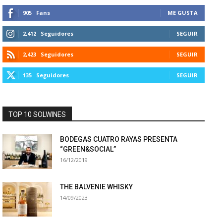
905
Fans
ME GUSTA
2,412
Seguidores
SEGUIR
2,423
Seguidores
SEGUIR
135
Seguidores
SEGUIR
TOP 10 SOLWINES
BODEGAS CUATRO RAYAS PRESENTA
“GREEN&SOCIAL”
16/12/2019
THE BALVENIE WHISKY
14/09/2023