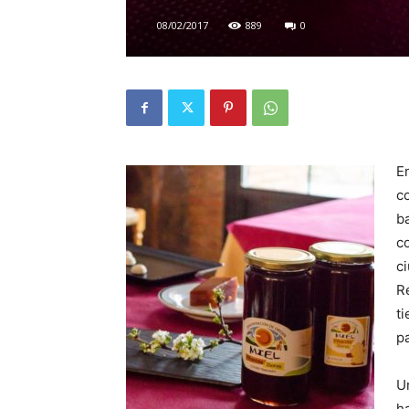
08/02/2017
889
0
E
c
b
c
c
R
t
pa
U
h