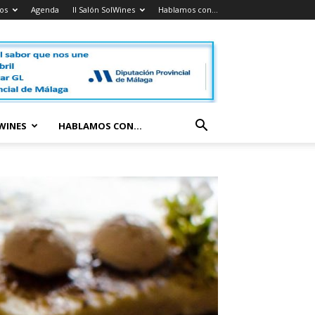
os
Agenda
II Salón SolWines
Hablamos con…
LWINES
HABLAMOS CON…