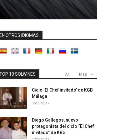
EN OTROS IDIOMAS
TOP 10 SOLWINES
All
Más
Ciclo ‘El Chef invitado’ de KGB
Málaga
06/03/2017
Diego Gallegos, nuevo
protagonista del ciclo “El Chef
invitado” de KBG
17/03/2017