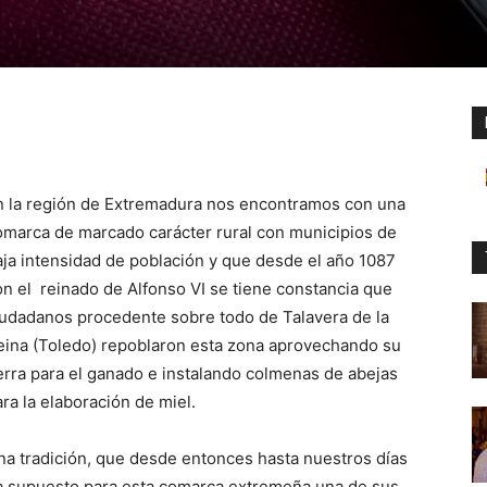
n la región de Extremadura nos encontramos con una
omarca de marcado carácter rural con municipios de
aja intensidad de población y que desde el año 1087
on el reinado de Alfonso VI se tiene constancia que
iudadanos procedente sobre todo de Talavera de la
eina (Toledo) repoblaron esta zona aprovechando su
ierra para el ganado e instalando colmenas de abejas
ra la elaboración de miel.
na tradición, que desde entonces hasta nuestros días
a supuesto para esta comarca extremeña una de sus