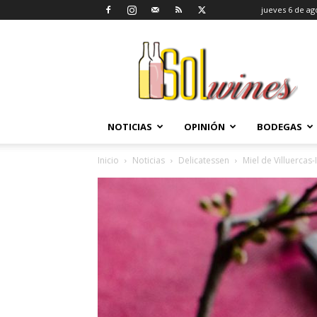
jueves 6 de ag
SolWines
NOTICIAS
OPINIÓN
BODEGAS
Inicio
Noticias
Delicatessen
Miel de Villuercas