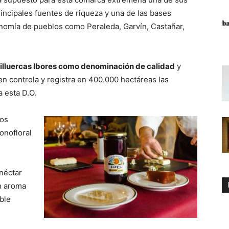
rincipales fuentes de riqueza y una de las bases
nomía de pueblos como Peraleda, Garvín, Castañar,
Villuercas Ibores como denominación de calidad
y
 controla y registra en 400.000 hectáreas las
 esta D.O.
pos
onofloral
néctar
un aroma
ble