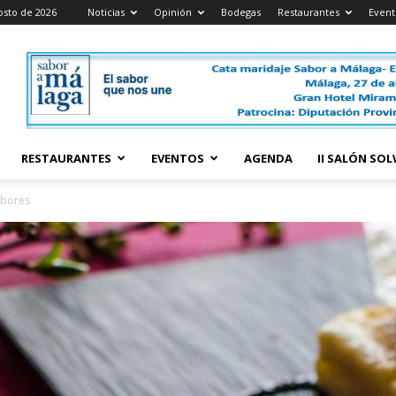
osto de 2026
Noticias
Opinión
Bodegas
Restaurantes
Event
RESTAURANTES
EVENTOS
AGENDA
II SALÓN SO
-Ibores