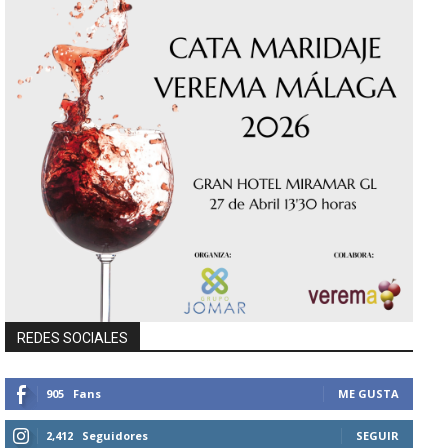
REDES SOCIALES
905
Fans
ME GUSTA
2,412
Seguidores
SEGUIR